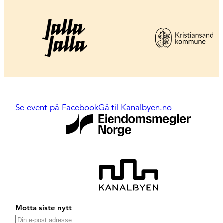
Se event på Facebook
Gå til Kanalbyen.no
Motta siste nytt
E