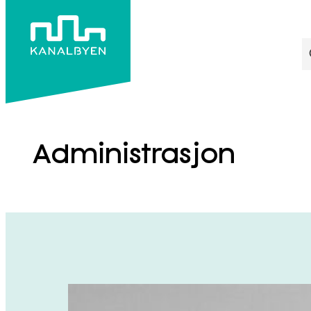
Hopp
til
S
innhold
Administrasjon