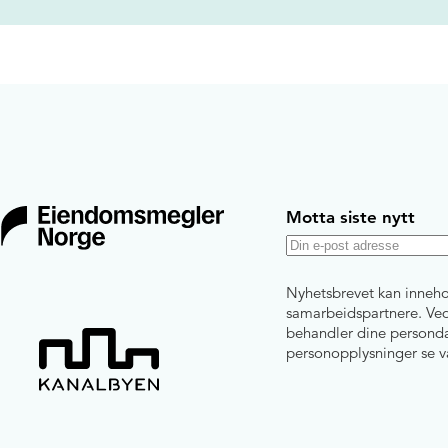
Motta siste nytt
E
-
Nyhetsbrevet kan inneho
p
samarbeidspartnere. Ved 
behandler dine personda
o
personopplysninger se 
s
t