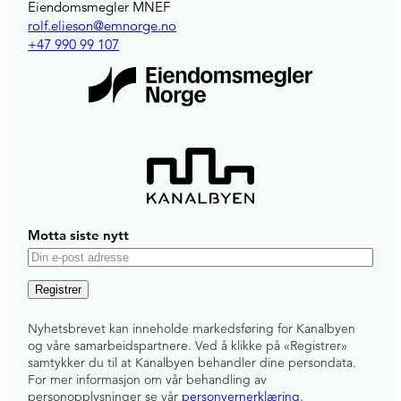
Eiendomsmegler MNEF
rolf.elieson@emnorge.no
+47 990 99 107
Motta siste nytt
E
-
p
Nyhetsbrevet kan inneholde markedsføring for Kanalbyen
o
og våre samarbeidspartnere. Ved å klikke på «Registrer»
s
samtykker du til at Kanalbyen behandler dine persondata.
For mer informasjon om vår behandling av
t
personopplysninger se vår
personvernerklæring
.