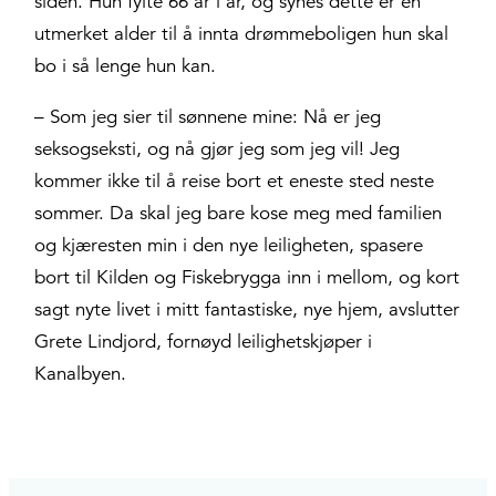
siden. Hun fylte 66 år i år, og synes dette er en
utmerket alder til å innta drømmeboligen hun skal
bo i så lenge hun kan.
– Som jeg sier til sønnene mine: Nå er jeg
seksogseksti, og nå gjør jeg som jeg vil! Jeg
kommer ikke til å reise bort et eneste sted neste
sommer. Da skal jeg bare kose meg med familien
og kjæresten min i den nye leiligheten, spasere
bort til Kilden og Fiskebrygga inn i mellom, og kort
sagt nyte livet i mitt fantastiske, nye hjem, avslutter
Grete Lindjord, fornøyd leilighetskjøper i
Kanalbyen.