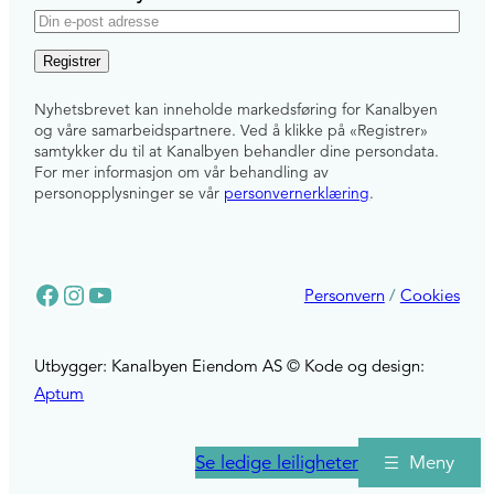
E
-
p
Nyhetsbrevet kan inneholde markedsføring for Kanalbyen
o
og våre samarbeidspartnere. Ved å klikke på «Registrer»
s
samtykker du til at Kanalbyen behandler dine persondata.
For mer informasjon om vår behandling av
t
personopplysninger se vår
personvernerklæring
.
Facebook
Instagram
YouTube
Personvern
/
Cookies
Utbygger: Kanalbyen Eiendom AS © Kode og design:
Aptum
Se ledige leiligheter