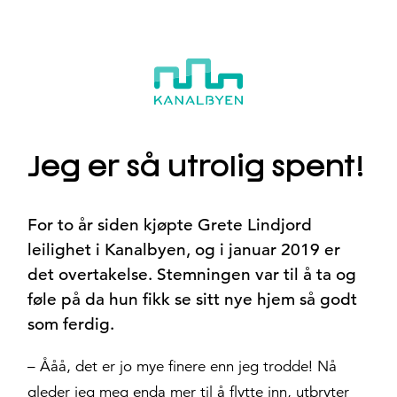
Hopp
til
innhold
Jeg er så utrolig spent!
For to år siden kjøpte Grete Lindjord
leilighet i Kanalbyen, og i januar 2019 er
det overtakelse. Stemningen var til å ta og
føle på da hun fikk se sitt nye hjem så godt
som ferdig.
– Ååå, det er jo mye finere enn jeg trodde! Nå
gleder jeg meg enda mer til å flytte inn, utbryter