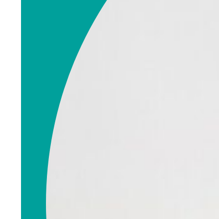
Rita
Ommundsen
Eiendomsmegler
rita.ommundsen@