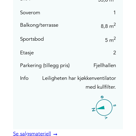
Soverom
1
2
Balkong/terrasse
8,8 m
2
Sportsbod
5 m
Etasje
2
Parkering (tillegg pris)
Fjellhallen
Info
Leiligheten har kjøkkenventilator
med kullfilter.
Se salgsmateriell