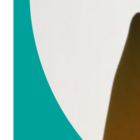
emnorge.no
990 99 108