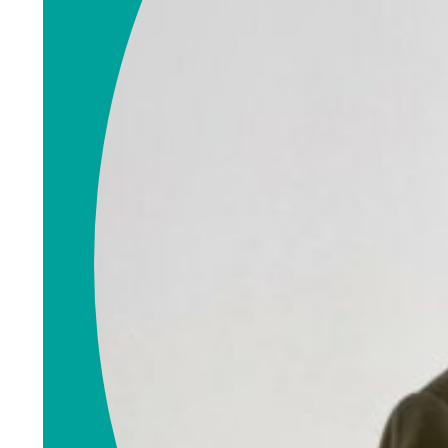
Rolf R. Elieson
Eiendomsmegler
MNEF
rolf.elieson@emn
orge.no
990 99 107