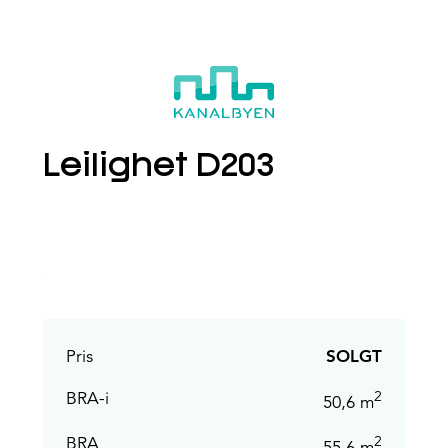
D203
Boligvelger
Pris
SOLGT
2
BRA-i
50,6 m
2
BRA
55,6 m