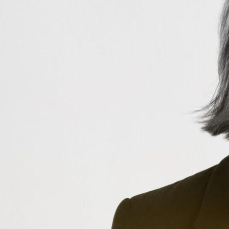
Rita Ommundsen
Eiendomsmegler
rita.ommundsen@emnorg
e.no
990 99 108