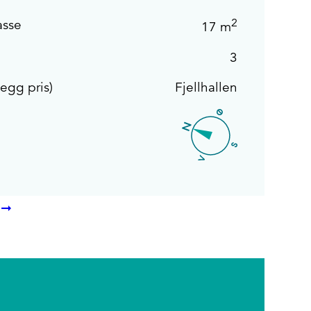
2
asse
17 m
3
legg pris)
Fjellhallen