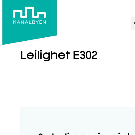
S
E302