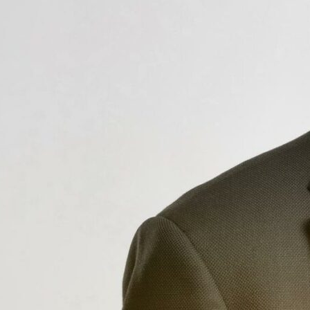
Rolf R. Elieson
Eiendomsmegler MNEF
rolf.elieson@emnorge.no
990 99 107