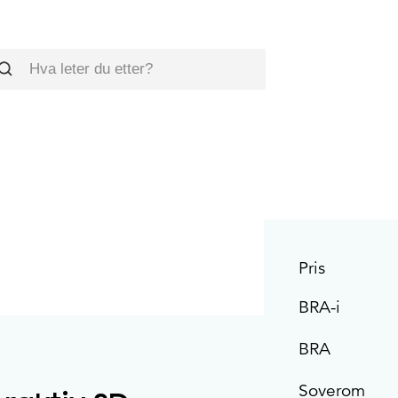
øk
Pris
BRA-i
BRA
Soverom