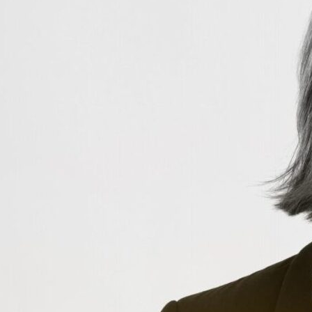
Rita Ommundsen
Eiendomsmegler
rita.ommundsen@emnorg
e.no
990 99 108