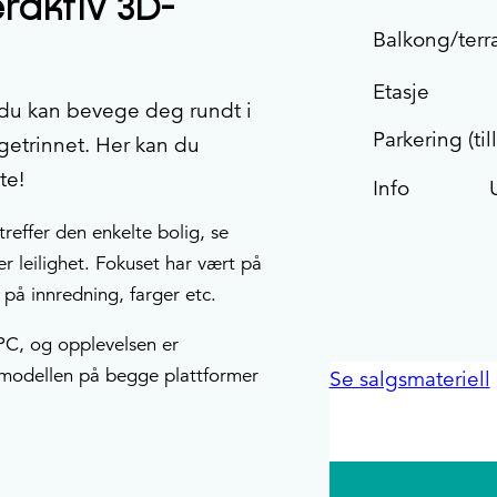
eraktiv 3D-
Balkong/terr
Etasje
 du kan bevege deg rundt i
Parkering (til
ggetrinnet. Her kan du
te!
Info
treffer den enkelte bolig, se
er leilighet. Fokuset har vært på
t på innredning, farger etc.
PC, og opplevelsen er
ve modellen på begge plattformer
Se salgsmateriell