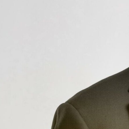
Rolf R. Elieson
Eiendomsmegler MNEF
rolf.elieson@emnorge.no
990 99 107