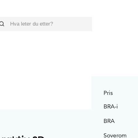
øk
Pris
BRA-i
BRA
Soverom