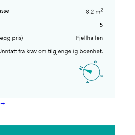
2
asse
8,2 m
5
legg pris)
Fjellhallen
Unntatt fra krav om tilgjengelig boenhet.