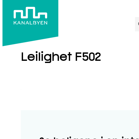
S
F502