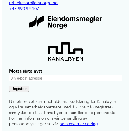
rolf.elieson@emnorge.no
+47 990 99 107
Motta siste nytt
E
-
p
Nyhetsbrevet kan inneholde markedsføring for Kanalbyen
o
og våre samarbeidspartnere. Ved å klikke på «Registrer»
s
samtykker du til at Kanalbyen behandler dine persondata.
For mer informasjon om vår behandling av
t
personopplysninger se vår
personvernerklæring
.