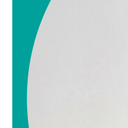
Rolf R. Elieson
Eiendomsmegler
MNEF
rolf.elieson@emn
orge.no
990 99 107