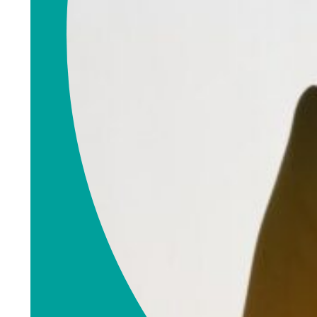
Ommundsen
Eiendomsmegler
rita.ommundsen@
emnorge.no
990 99 108