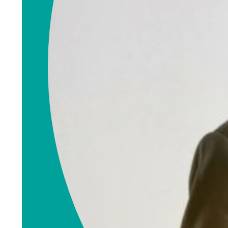
Rolf R. Elieson
Eiendomsmegler
MNEF
rolf.elieson@emn
orge.no
990 99 107