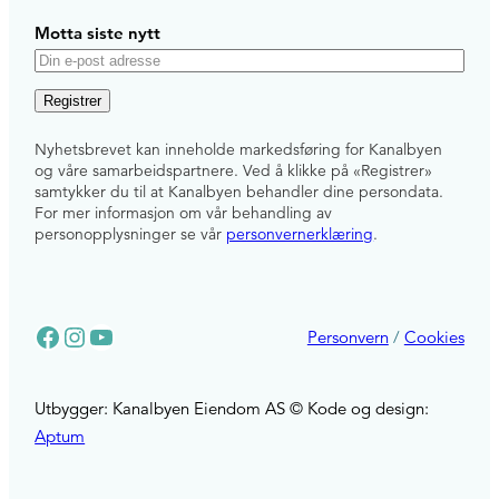
Motta siste nytt
E
-
p
Nyhetsbrevet kan inneholde markedsføring for Kanalbyen
o
og våre samarbeidspartnere. Ved å klikke på «Registrer»
s
samtykker du til at Kanalbyen behandler dine persondata.
For mer informasjon om vår behandling av
t
personopplysninger se vår
personvernerklæring
.
Facebook
Instagram
YouTube
Personvern
/
Cookies
Utbygger: Kanalbyen Eiendom AS © Kode og design:
Aptum