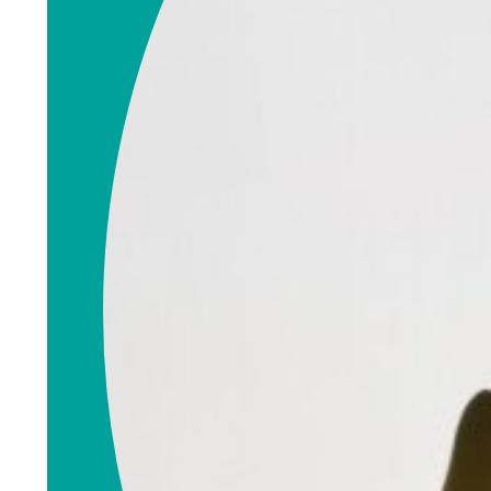
Rita
Ommundsen
Eiendomsmegler
rita.ommundsen@
emnorge.no
990 99 108