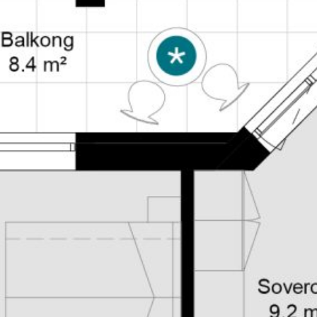
Balkong/terr
Sportsbod
Etasje
Parkering (til
Info
Se salgsmateriell