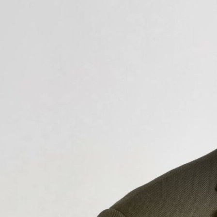
Rolf R. Elieson
Eiendomsmegler MNEF
rolf.elieson@emnorge.no
990 99 107