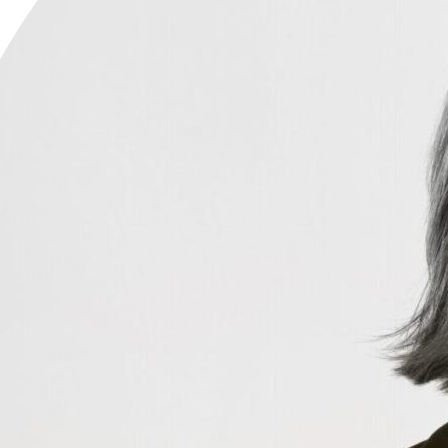
Rita Ommundsen
Eiendomsmegler
rita.ommundsen@emnorg