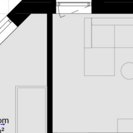
2
asse
22,6 m
Min. 5,0 m²
14
legg pris)
Fjellhallen
* Mulighet for innglassing sidevegg
balkong