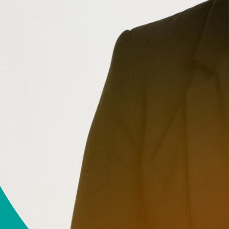
e.no
990 99 108