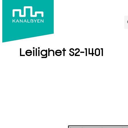
S
S2-1401