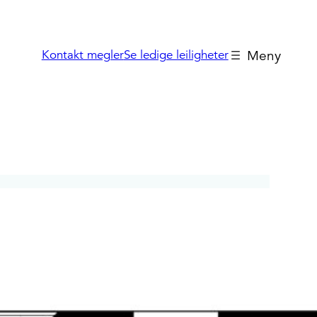
Kontakt megler
Se ledige leiligheter
Boligvelger
SOLGT
2
100,5 m
2
100,5 m
2