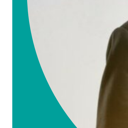
orge.no
990 99 107