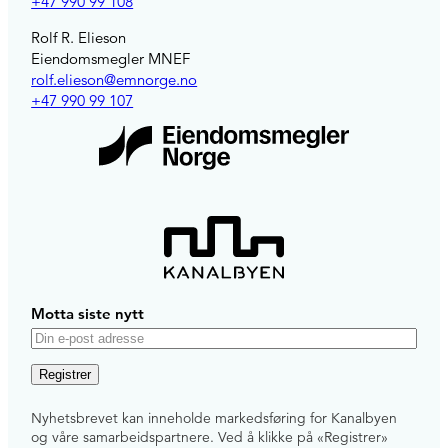
+47 990 99 108
Rolf R. Elieson
Eiendomsmegler MNEF
rolf.elieson@emnorge.no
+47 990 99 107
Motta siste nytt
E
-
p
Nyhetsbrevet kan inneholde markedsføring for Kanalbyen
o
og våre samarbeidspartnere. Ved å klikke på «Registrer»