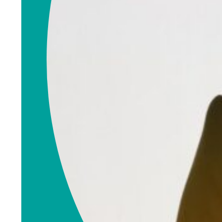
Rita
Ommundsen
Eiendomsmegler
rita.ommundsen@
emnorge.no
990 99 108