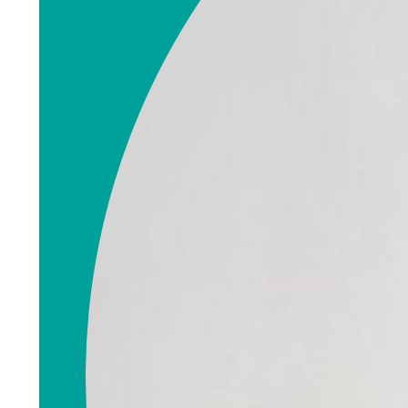
Rolf R. Elieson
Eiendomsmegler
MNEF
rolf.elieson@emn