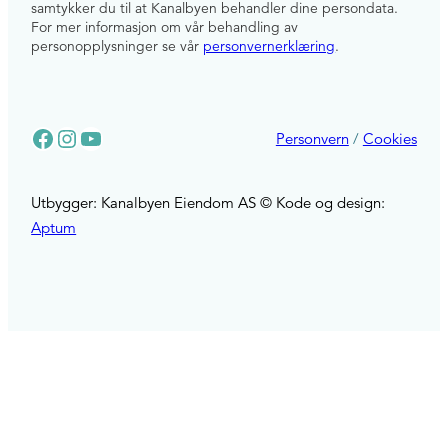
s
samtykker du til at Kanalbyen behandler dine persondata.
For mer informasjon om vår behandling av
t
personopplysninger se vår
personvernerklæring
.
Facebook
Instagram
YouTube
Personvern
/
Cookies
Utbygger: Kanalbyen Eiendom AS © Kode og design:
Aptum