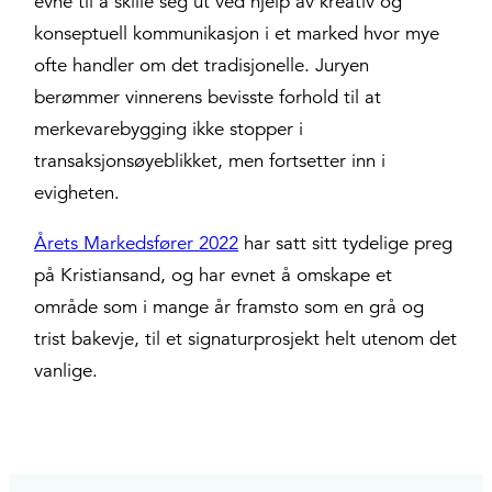
evne til å skille seg ut ved hjelp av kreativ og
konseptuell kommunikasjon i et marked hvor mye
ofte handler om det tradisjonelle. Juryen
berømmer vinnerens bevisste forhold til at
merkevarebygging ikke stopper i
transaksjonsøyeblikket, men fortsetter inn i
evigheten.
Årets Markedsfører 2022
har satt sitt tydelige preg
på Kristiansand, og har evnet å omskape et
område som i mange år framsto som en grå og
trist bakevje, til et signaturprosjekt helt utenom det
vanlige.