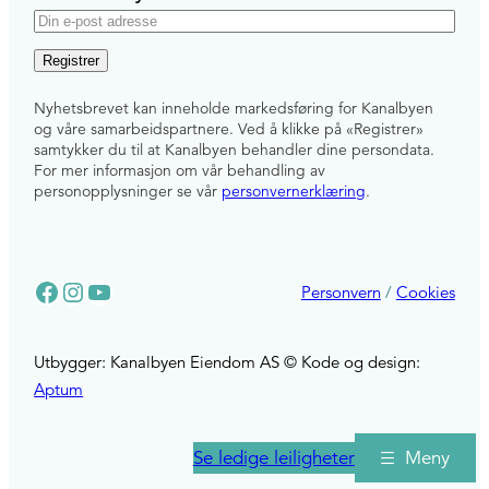
E
-
p
Nyhetsbrevet kan inneholde markedsføring for Kanalbyen
o
og våre samarbeidspartnere. Ved å klikke på «Registrer»
s
samtykker du til at Kanalbyen behandler dine persondata.
For mer informasjon om vår behandling av
t
personopplysninger se vår
personvernerklæring
.
Facebook
Instagram
YouTube
Personvern
/
Cookies
Utbygger: Kanalbyen Eiendom AS © Kode og design:
Aptum
Se ledige leiligheter