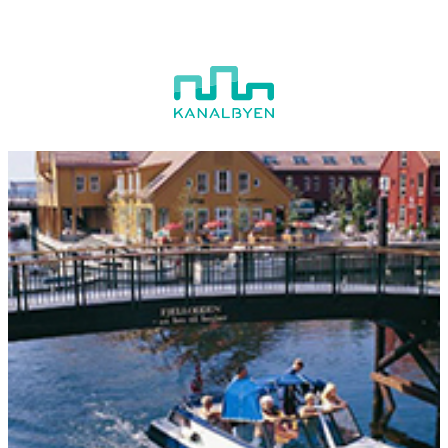
Hopp
til
innhold