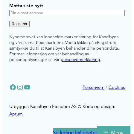
Motta siste nytt
E
-
p
Nyhetsbrevet kan inneholde markedsføring for Kanalbyen
o
og våre samarbeidspartnere. Ved å klikke på «Registrer»
s
samtykker du til at Kanalbyen behandler dine persondata.
For mer informasjon om vår behandling av
t
personopplysninger se vår
personvernerklæring
.
Facebook
Instagram
YouTube
Personvern
/
Cookies
Utbygger: Kanalbyen Eiendom AS © Kode og design:
Aptum
Se ledige leiligheter