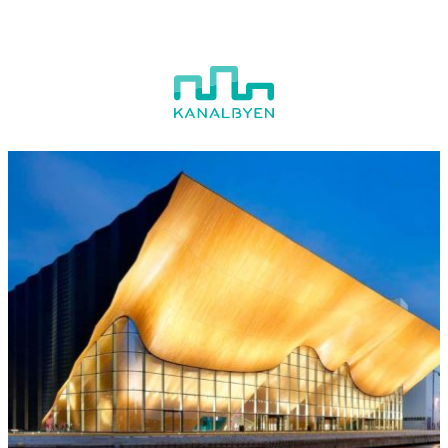
Hopp
til
innhold