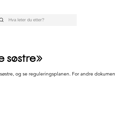
øk
e søstre»
søstre, og se reguleringsplanen. For andre dokument