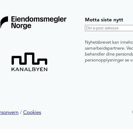
Motta siste nytt
E
-
Nyhetsbrevet kan inneho
p
samarbeidspartnere. Ved 
behandler dine personda
o
personopplysninger se 
s
t
rsonvern
/
Cookies