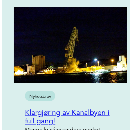
Nyhetsbrev
Klargjøring av Kanalbyen i
full gang!
Mange kristiansandere merket