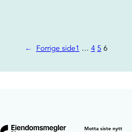
←
Forrige side
1
…
4
5
6
Motta siste nytt