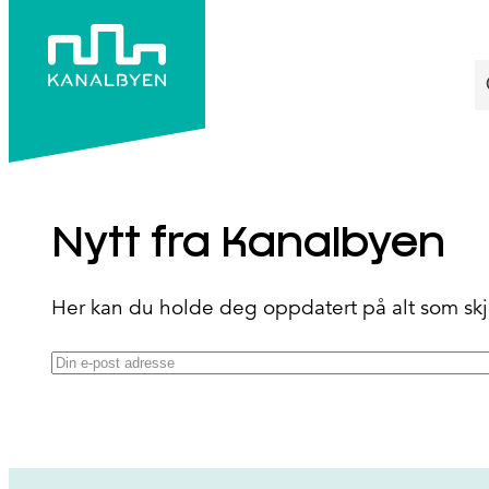
Hopp
til
S
innhold
Nytt fra Kanalbyen
Her kan du holde deg oppdatert på alt som skjer
E-
post